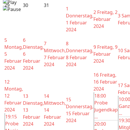
29
30
31
1
2
Freitag, 2
Donnerstag,
3
Sam
Februar
1 Februar
Febru
2024
2024
5
6
7
8
Montag,
Dienstag,
9
Freitag, 9
Mittwoch,
Donnerstag,
10
Sa
5
6
Februar
7 Februar
8 Februar
Febru
Februar
Februar
2024
2024
2024
2024
2024
16
Freitag,
12
16 Februar
17
Sa
Montag,
2024
Febru
12
18:00
13
14
10:0
15
Februar
Probe
Dienstag,
Mittwoch,
Ganz
Donnerstag,
2024
Jugendkap
13
14
...
15 Februar
19:15
...
Februar
Februar
2024
19:3
Probe
2024
2024
20:00
Mitg