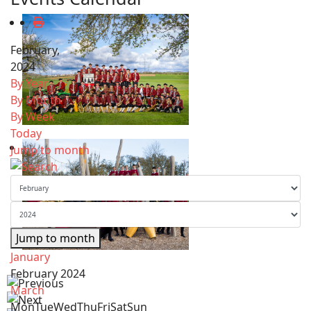
February,
2024
By Year
By Month
By Week
Today
Jump to month
Jump to month
January
February 2024
March
Mon
Tue
Wed
Thu
Fri
Sat
Sun