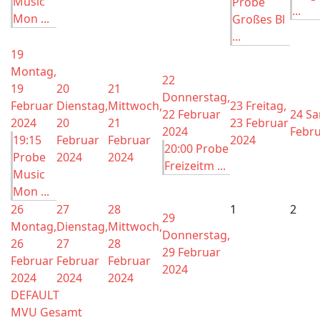
Music
Probe
...
Mon ...
Großes Bl
...
19
Montag,
22
19
20
21
Donnerstag,
Februar
Dienstag,
Mittwoch,
23
Freitag,
22 Februar
24
Sa
2024
20
21
23 Februar
2024
Febru
19:15
Februar
Februar
2024
20:00 Probe
Probe
2024
2024
Freizeitm ...
Music
Mon ...
26
27
28
1
2
29
Montag,
Dienstag,
Mittwoch,
Donnerstag,
26
27
28
29 Februar
Februar
Februar
Februar
2024
2024
2024
2024
DEFAULT
MVU Gesamt